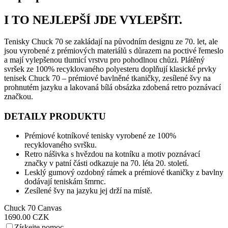
I TO NEJLEPŠÍ JDE VYLEPŠIT.
Tenisky Chuck 70 se zakládají na původním designu ze 70. let, ale
jsou vyrobené z prémiových materiálů s důrazem na poctivé řemeslo
a mají vylepšenou tlumicí vrstvu pro pohodlnou chůzi. Plátěný
svršek ze 100% recyklovaného polyesteru doplňují klasické prvky
tenisek Chuck 70 – prémiové bavlněné tkaničky, zesílené švy na
prohnutém jazyku a lakovaná bílá obsázka zdobená retro poznávací
značkou.
DETAILY PRODUKTU
Prémiové kotníkové tenisky vyrobené ze 100%
recyklovaného svršku.
Retro nášivka s hvězdou na kotníku a motiv poznávací
značky v patní části odkazuje na 70. léta 20. století.
Lesklý gumový ozdobný rámek a prémiové tkaničky z bavlny
dodávají teniskám šmrnc.
Zesílené švy na jazyku jej drží na místě.
Chuck 70 Canvas
1690.00 CZK
Získejte pomoc