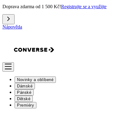
Doprava zdarma od 1 500 Kč!
Registrujte se a využijte
Nápověda
Novinky a oblíbené
Dámské
Pánské
Dětské
Premiéry