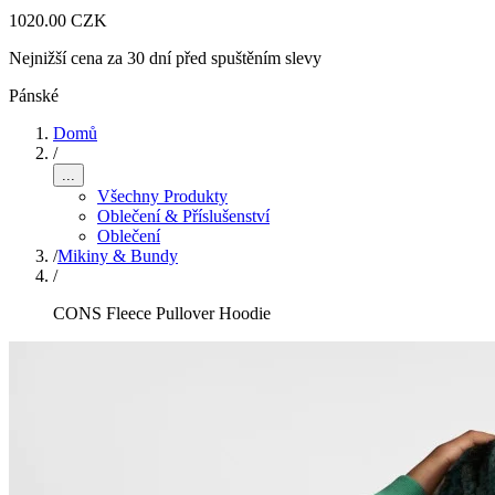
1020.00 CZK
Nejnižší cena za 30 dní před spuštěním slevy
Pánské
Domů
/
...
Všechny Produkty
Oblečení & Příslušenství
Oblečení
/
Mikiny & Bundy
/
CONS Fleece Pullover Hoodie