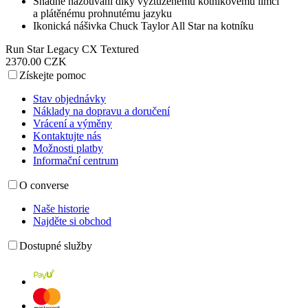
Snadné nazouvání díky vyztuženému kotníkovému límci
a plátěnému prohnutému jazyku
Ikonická nášivka Chuck Taylor All Star na kotníku
Run Star Legacy CX Textured
2370.00 CZK
Získejte pomoc
Stav objednávky
Náklady na dopravu a doručení
Vrácení a výměny
Kontaktujte nás
Možnosti platby
Informační centrum
O converse
Naše historie
Najděte si obchod
Dostupné služby