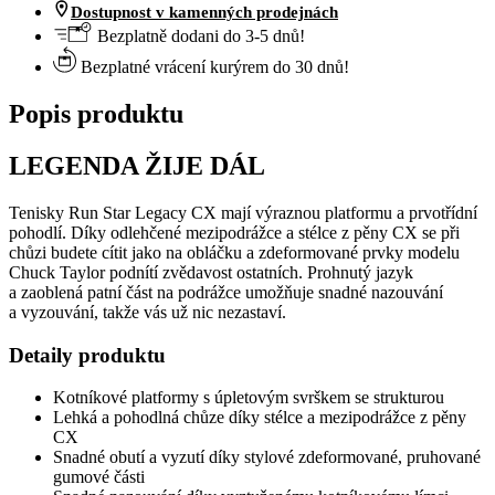
Dostupnost v kamenných prodejnách
Bezplatně dodani do 3-5 dnů!
Bezplatné vrácení kurýrem do 30 dnů!
Popis produktu
LEGENDA ŽIJE DÁL
Tenisky Run Star Legacy CX mají výraznou platformu a prvotřídní
pohodlí. Díky odlehčené mezipodrážce a stélce z pěny CX se při
chůzi budete cítit jako na obláčku a zdeformované prvky modelu
Chuck Taylor podnítí zvědavost ostatních. Prohnutý jazyk
a zaoblená patní část na podrážce umožňuje snadné nazouvání
a vyzouvání, takže vás už nic nezastaví.
Detaily produktu
Kotníkové platformy s úpletovým svrškem se strukturou
Lehká a pohodlná chůze díky stélce a mezipodrážce z pěny
CX
Snadné obutí a vyzutí díky stylové zdeformované, pruhované
gumové části