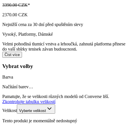
3390.00 CZK
*
2370.00 CZK
Nejnižší cena za 30 dní před spuštěním slevy
Vysoký, Platformy
,
Dámské
Velmi pohodlná tlumicí vrstva a lehoučká, zahnutá platforma přinese
do vaší sbírky tenisek závan budoucnosti.
Číst více
Vybrat volby
Barva
Načítání barev…
Pamatujte, že se velikosti různých modelů od Converse liší.
Zkontrolujte tabulku velikostí
Velikost
Vyberte velikost
Tento produkt je momentálně nedostupný