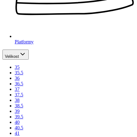
Platformy
Velikost
35
35.5
36
36.5
37
37.5
38
38.5
39
39.5
40
40.5
41