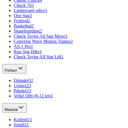
Classic Chuck
4
Chuck 70
3
Limitované edice
3
One Star
2
Festival
2
Basketbal
2
Skateboarding
2
Chuck Taylor All Star Move
2
Converse Wave Motion Trainer
2
AS-1 Pro
1
Run Star Hike
1
Chuck Taylor All Star Lift
1
Pohlaví
Dámské
32
Unisex
23
Pánské
23
Velké Děti (8-12 let)
2
Materiál
Kožené
21
Semiš
11