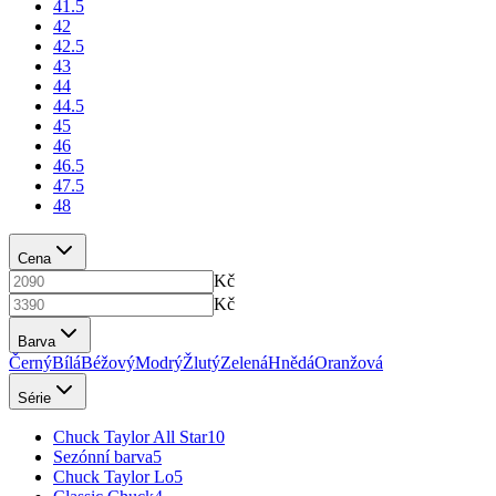
41.5
42
42.5
43
44
44.5
45
46
46.5
47.5
48
Cena
Kč
Kč
Barva
Černý
Bílá
Béžový
Modrý
Žlutý
Zelená
Hnědá
Oranžová
Série
Chuck Taylor All Star
10
Sezónní barva
5
Chuck Taylor Lo
5