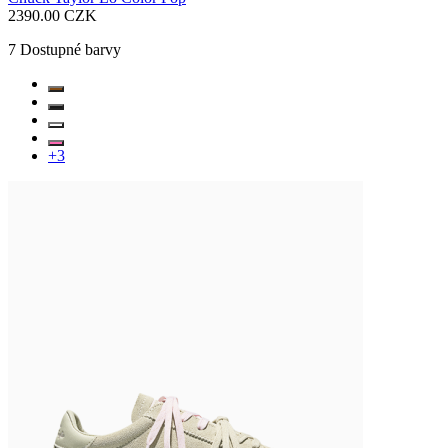
2390.00 CZK
7
Dostupné barvy
+
3