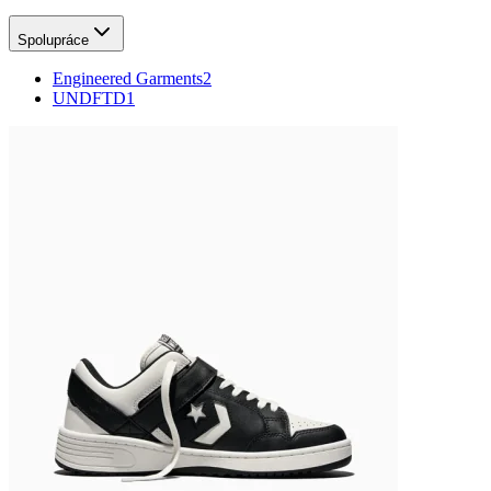
Spolupráce
Engineered Garments
2
UNDFTD
1