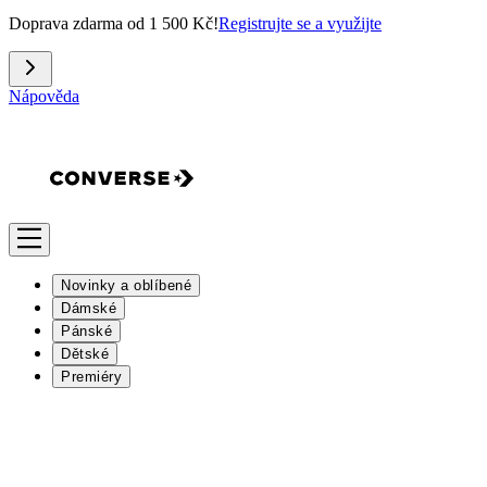
Doprava zdarma od 1 500 Kč!
Registrujte se a využijte
Nápověda
Novinky a oblíbené
Dámské
Pánské
Dětské
Premiéry