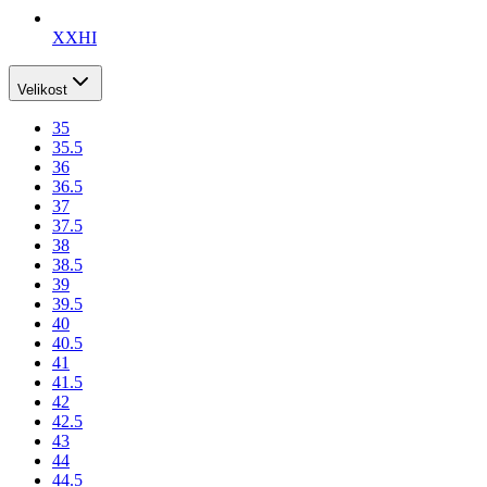
XXHI
Velikost
35
35.5
36
36.5
37
37.5
38
38.5
39
39.5
40
40.5
41
41.5
42
42.5
43
44
44.5