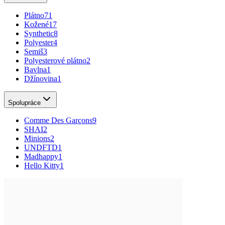
Plátno
71
Kožené
17
Synthetic
8
Polyester
4
Semiš
3
Polyesterové plátno
2
Bavlna
1
Džínovina
1
Spolupráce
Comme Des Garçons
9
SHAI
2
Minions
2
UNDFTD
1
Madhappy
1
Hello Kitty
1