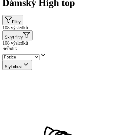
Dámský High top
Filtry
108
výsledků
Skrýt filtry
108
výsledků
Seřadit:
Styl obuvi