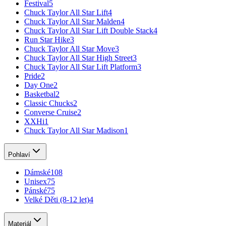
Festival
5
Chuck Taylor All Star Lift
4
Chuck Taylor All Star Malden
4
Chuck Taylor All Star Lift Double Stack
4
Run Star Hike
3
Chuck Taylor All Star Move
3
Chuck Taylor All Star High Street
3
Chuck Taylor All Star Lift Platform
3
Pride
2
Day One
2
Basketbal
2
Classic Chucks
2
Converse Cruise
2
XXHi
1
Chuck Taylor All Star Madison
1
Pohlaví
Dámské
108
Unisex
75
Pánské
75
Velké Děti (8-12 let)
4
Materiál