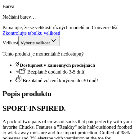
Barva
Načítání barev…
Pamatujte, že se velikosti různých modelů od Converse liší.
Zkontrolujte tabulku velikostí
Velikost
Vyberte velikost
Tento produkt je momentálně nedostupný
Dostupnost v kamenných prodejnách
Bezplatně dodani do 3-5 dnů!
Bezplatné vrácení kurýrem do 30 dnů!
Popis produktu
SPORT-INSPIRED.
A pack of two pairs of crew-cut socks that pair perfectly with your
favorite Chucks. Features a "Realdry" sole half-cushioned footbed
to wick away moisture and for impact protection. Crafted of 98%
polyester and 2% elastane with ventilation at the toe for