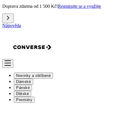
Doprava zdarma od 1 500 Kč!
Registrujte se a využijte
Nápověda
Novinky a oblíbené
Dámské
Pánské
Dětské
Premiéry