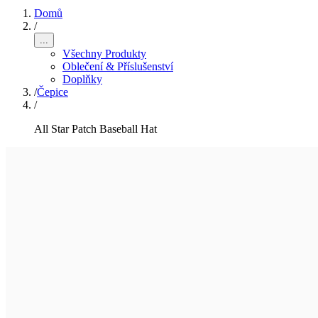
Domů
/
...
Všechny Produkty
Oblečení & Příslušenství
Doplňky
/
Čepice
/
All Star Patch Baseball Hat