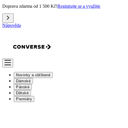
Doprava zdarma od 1 500 Kč!
Registrujte se a využijte
Nápověda
Novinky a oblíbené
Dámské
Pánské
Dětské
Premiéry