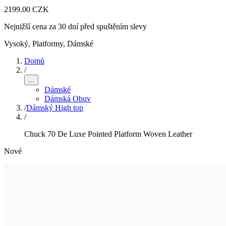
2199.00 CZK
Nejnižší cena za 30 dní před spuštěním slevy
Vysoký, Platformy
,
Dámské
Domů
/
...
Dámské
Dámská Obuv
/
Dámský High top
/
Chuck 70 De Luxe Pointed Platform Woven Leather
Nové