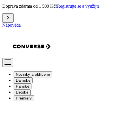
Doprava zdarma od 1 500 Kč!
Registrujte se a využijte
Nápověda
Novinky a oblíbené
Dámské
Pánské
Dětské
Premiéry