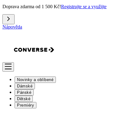
Doprava zdarma od 1 500 Kč!
Registrujte se a využijte
Nápověda
Novinky a oblíbené
Dámské
Pánské
Dětské
Premiéry