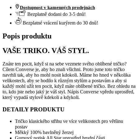
Dostupnost v kamenných prodejnách
Bezplatně dodani do 3-5 dnů!
Bezplatné vrácení kurýrem do 30 dnů!
Popis produktu
VAŠE TRIKO. VÁŠ STYL.
Znáte ten pocit, když si na sebe vezmete svého oblíbené tričko?
Cílem Converse je, aby ho znali všichni. Proto jsme toto tričko
navrhli tak, aby ho mohl nosit kdokoli. Máme ho hned v několika
velikostech, aby se hodilo k různým stylům a postavám a aby si
každý mohl užít ten pocit, když máte oblíbené tričko. Bez ohledu na
to, kdo jste nebo jaký je váš styl. Nápis Converse vpředu uprostřed,
který vypadá stylově kdekoli a kdykoli.
DETAILY PRODUKTU
Tričko klasického střihu ve více velikostech pro většinu
postav
Měkký 100% bavlněný žerzej
Gumový potisk All Star uprostřed hrudní části