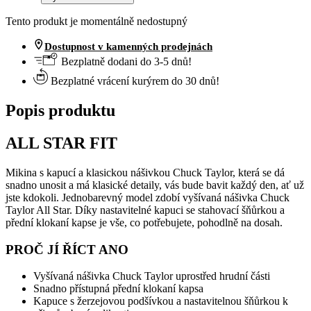
Tento produkt je momentálně nedostupný
Dostupnost v kamenných prodejnách
Bezplatně dodani do 3-5 dnů!
Bezplatné vrácení kurýrem do 30 dnů!
Popis produktu
ALL STAR FIT
Mikina s kapucí a klasickou nášivkou Chuck Taylor, která se dá
snadno unosit a má klasické detaily, vás bude bavit každý den, ať už
jste kdokoli. Jednobarevný model zdobí vyšívaná nášivka Chuck
Taylor All Star. Díky nastavitelné kapuci se stahovací šňůrkou a
přední klokaní kapse je vše, co potřebujete, pohodlně na dosah.
PROČ JÍ ŘÍCT ANO
Vyšívaná nášivka Chuck Taylor uprostřed hrudní části
Snadno přístupná přední klokaní kapsa
Kapuce s žerzejovou podšívkou a nastavitelnou šňůrkou k