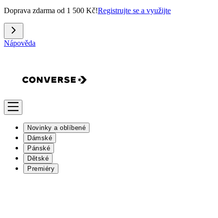
Doprava zdarma od 1 500 Kč!
Registrujte se a využijte
Nápověda
Novinky a oblíbené
Dámské
Pánské
Dětské
Premiéry