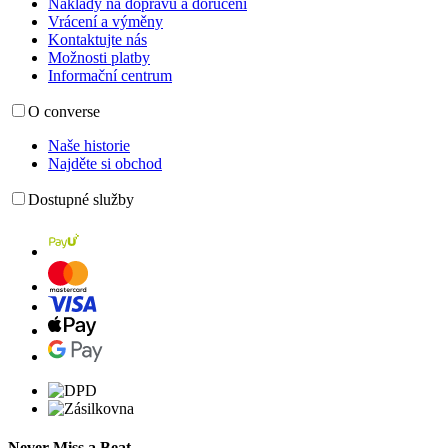
Náklady na dopravu a doručení
Vrácení a výměny
Kontaktujte nás
Možnosti platby
Informační centrum
O converse
Naše historie
Najděte si obchod
Dostupné služby
Never Miss a Beat