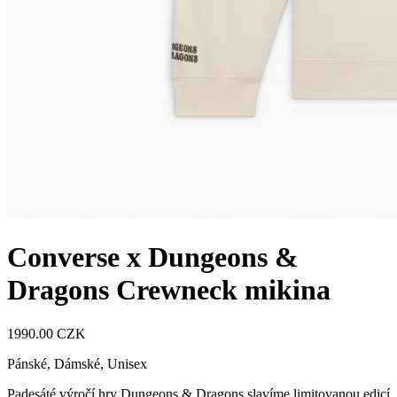
Converse x Dungeons &
Dragons Crewneck mikina
1990.00 CZK
Pánské, Dámské, Unisex
Padesáté výročí hry Dungeons & Dragons slavíme limitovanou edicí