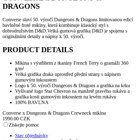
DRAGONS
Converse slaví 50. výročí Dungeons & Dragons limitovanou edicí
bavlněné froté mikiny, která kombinuje klasický styl s
dobrodružstvím D&D.Velká gumová grafika D&D je spojena s
originálními detaily a nápisy k 50. výročí.
PRODUCT DETAILS
Mikina s výstřihem z tkaniny French Terry o gramáži 360
g/m²
Velká grafika draka uprostřed přední strany s nápisem
gumovým inkoustem
Logo k 50. výročí Dungeons & Dragons a grafika na krku
Vyšívané logo Star Chevron na manžetě pravého rukávu a
grafika kosti gumovým inkoustem na levém rukávu
100% BAVLNA
Converse x Dungeons & Dragons Crewneck mikina
1990.00 CZK
Získejte pomoc
Stav objednávky