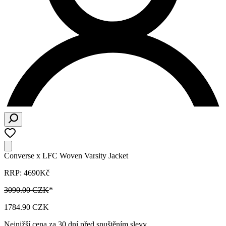
Converse x LFC Woven Varsity Jacket
RRP: 4690Kč
3090.00 CZK
*
1784.90 CZK
Nejnižší cena za 30 dní před spuštěním slevy