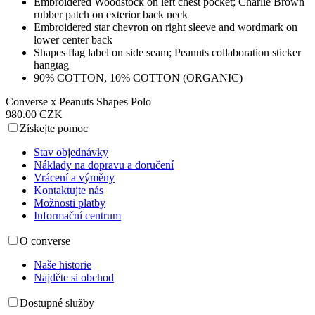
Embroidered Woodstock on left chest pocket; Charlie Brown
rubber patch on exterior back neck
Embroidered star chevron on right sleeve and wordmark on
lower center back
Shapes flag label on side seam; Peanuts collaboration sticker
hangtag
90% COTTON, 10% COTTON (ORGANIC)
Converse x Peanuts Shapes Polo
980.00 CZK
Získejte pomoc
Stav objednávky
Náklady na dopravu a doručení
Vrácení a výměny
Kontaktujte nás
Možnosti platby
Informační centrum
O converse
Naše historie
Najděte si obchod
Dostupné služby