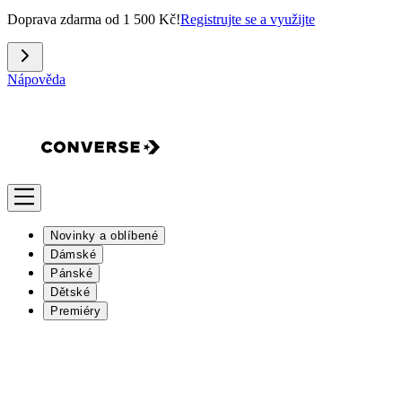
Doprava zdarma od 1 500 Kč!
Registrujte se a využijte
Nápověda
Novinky a oblíbené
Dámské
Pánské
Dětské
Premiéry