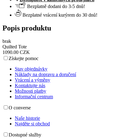
Bezplatně dodani do 3-5 dnů!
Bezplatné vrácení kurýrem do 30 dnů!
Popis produktu
brak
Quilted Tote
1090.00 CZK
Získejte pomoc
Stav objednávky
Náklady na dopravu a doručení
Vrácení a výměny
Kontaktujte nás
Možnosti platby
Informační centrum
O converse
Naše historie
Najděte si obchod
Dostupné služby