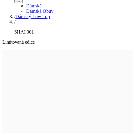
...
Dámské
Dámská Obuv
/
Dámský Low Top
/
SHAI 001
Limitovaná edice