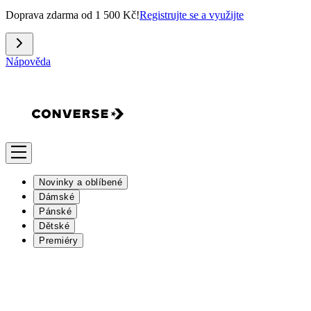
Doprava zdarma od 1 500 Kč!
Registrujte se a využijte
Nápověda
Novinky a oblíbené
Dámské
Pánské
Dětské
Premiéry