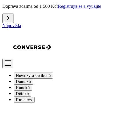
Doprava zdarma od 1 500 Kč!
Registrujte se a využijte
Nápověda
Novinky a oblíbené
Dámské
Pánské
Dětské
Premiéry