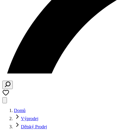
Domů
Výprodej
Dětský Prodej