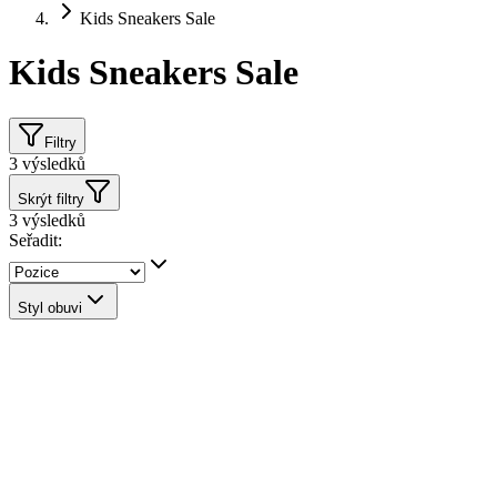
Kids Sneakers Sale
Kids Sneakers Sale
Filtry
3
výsledků
Skrýt filtry
3
výsledků
Seřadit:
Styl obuvi