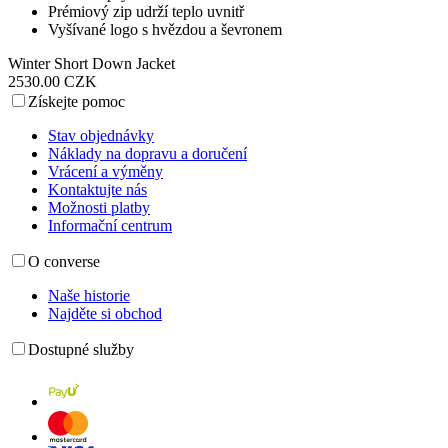
Prémiový zip udrží teplo uvnitř
Vyšívané logo s hvězdou a ševronem
Winter Short Down Jacket
2530.00 CZK
Získejte pomoc
Stav objednávky
Náklady na dopravu a doručení
Vrácení a výměny
Kontaktujte nás
Možnosti platby
Informační centrum
O converse
Naše historie
Najděte si obchod
Dostupné služby