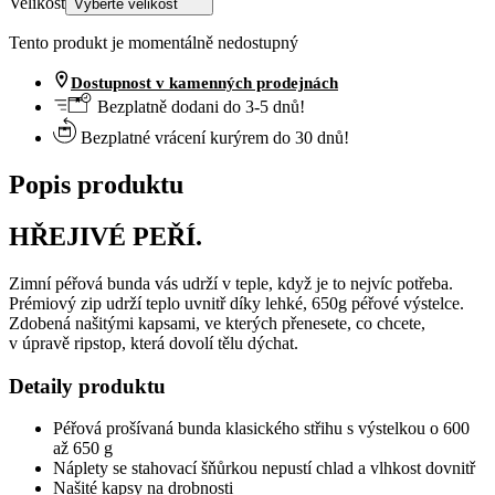
Velikost
Vyberte velikost
Tento produkt je momentálně nedostupný
Dostupnost v kamenných prodejnách
Bezplatně dodani do 3-5 dnů!
Bezplatné vrácení kurýrem do 30 dnů!
Popis produktu
HŘEJIVÉ PEŘÍ.
Zimní péřová bunda vás udrží v teple, když je to nejvíc potřeba.
Prémiový zip udrží teplo uvnitř díky lehké, 650g péřové výstelce.
Zdobená našitými kapsami, ve kterých přenesete, co chcete,
v úpravě ripstop, která dovolí tělu dýchat.
Detaily produktu
Péřová prošívaná bunda klasického střihu s výstelkou o 600
až 650 g
Náplety se stahovací šňůrkou nepustí chlad a vlhkost dovnitř
Našité kapsy na drobnosti