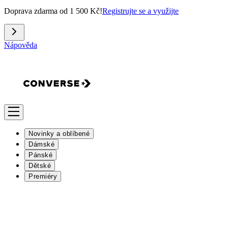
Doprava zdarma od 1 500 Kč!
Registrujte se a využijte
Nápověda
Novinky a oblíbené
Dámské
Pánské
Dětské
Premiéry