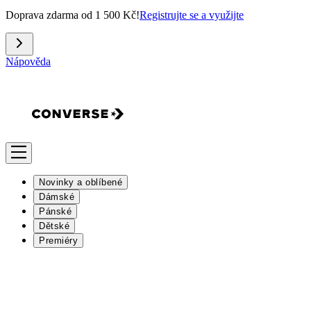
Doprava zdarma od 1 500 Kč!
Registrujte se a využijte
Nápověda
Novinky a oblíbené
Dámské
Pánské
Dětské
Premiéry