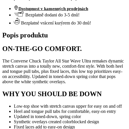
Dostupnost v kamenných prodejnách
Bezplatně dodani do 3-5 dnů!
Bezplatné vrácení kurýrem do 30 dnů!
Popis produktu
ON-THE-GO COMFORT.
The Converse Chuck Taylor All Star Wave Ultra remakes dynamic
stretch canvas into a totally new, comfort-first style. With both heel
and tongue pull tabs, plus fixed laces, this low top prioritizes easy-
on accessibility. Updated in toned-down spring color that pops
above the white synthetic overlays.
WHY YOU SHOULD BE DOWN
Low-top shoe with stretch canvas upper for easy on and off
Heel and tongue pull tabs for comfortable, easy-on entry
Updated in toned-down, spring color
Synthetic overlays created colorblocked design
Fixed laces add to easy-on design