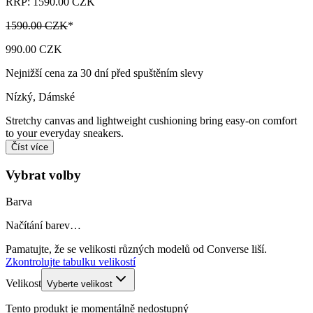
RRP: 1590.00 CZK
1590.00 CZK
*
990.00 CZK
Nejnižší cena za 30 dní před spuštěním slevy
Nízký
,
Dámské
Stretchy canvas and lightweight cushioning bring easy-on comfort
to your everyday sneakers.
Číst více
Vybrat volby
Barva
Načítání barev…
Pamatujte, že se velikosti různých modelů od Converse liší.
Zkontrolujte tabulku velikostí
Velikost
Vyberte velikost
Tento produkt je momentálně nedostupný