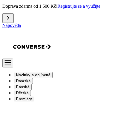
Doprava zdarma od 1 500 Kč!
Registrujte se a využijte
Nápověda
Novinky a oblíbené
Dámské
Pánské
Dětské
Premiéry