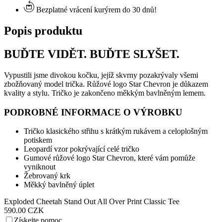
Bezplatné vrácení kurýrem do 30 dnů!
Popis produktu
BUĎTE VIDĚT. BUĎTE SLYŠET.
Vypustili jsme divokou kočku, jejíž skvrny pozakrývaly všemi
zbožňovaný model trička. Růžové logo Star Chevron je důkazem
kvality a stylu. Tričko je zakončeno měkkým bavlněným lemem.
PODROBNÉ INFORMACE O VÝROBKU
Tričko klasického střihu s krátkým rukávem a celoplošným
potiskem
Leopardí vzor pokrývající celé tričko
Gumové růžové logo Star Chevron, které vám pomůže
vyniknout
Žebrovaný krk
Měkký bavlněný úplet
Exploded Cheetah Stand Out All Over Print Classic Tee
590.00 CZK
Získejte pomoc