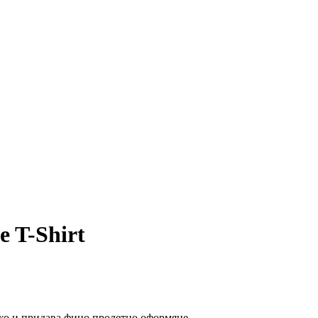
e T-Shirt
ико и придава фино пролетно оформяне.