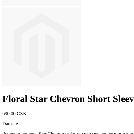
Floral Star Chevron Short Sleev
690.00 CZK
Dámské
Флоралното лого Star Chevron цъфти върху мекото памучно тр