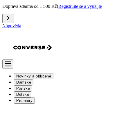
Doprava zdarma od 1 500 Kč!
Registrujte se a využijte
Nápověda
Novinky a oblíbené
Dámské
Pánské
Dětské
Premiéry