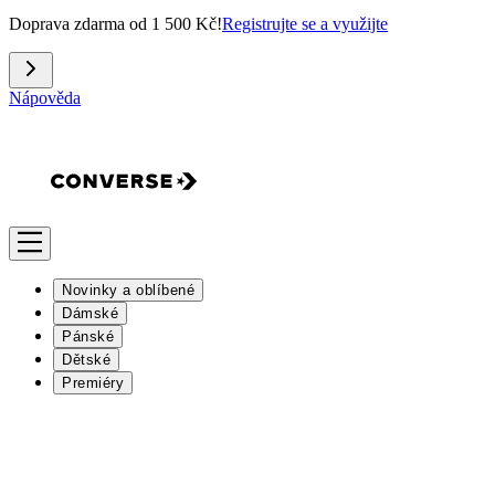
Doprava zdarma od 1 500 Kč!
Registrujte se a využijte
Nápověda
Novinky a oblíbené
Dámské
Pánské
Dětské
Premiéry