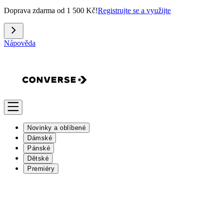
Doprava zdarma od 1 500 Kč!
Registrujte se a využijte
Nápověda
Novinky a oblíbené
Dámské
Pánské
Dětské
Premiéry